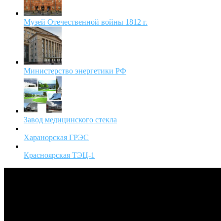
Музей Отечественной войны 1812 г.
Министерство энергетики РФ
Завод медицинского стекла
Харанорская ГРЭС
Красноярская ТЭЦ-1